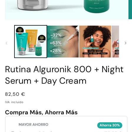
Abrir
Ab
elemento
e
multimedia
mu
1
2
en
e
una
u
ventana
v
modal
m
Rutina Alguronik 800 + Night
Serum + Day Cream
Precio
82,50 €
habitual
IVA incluido