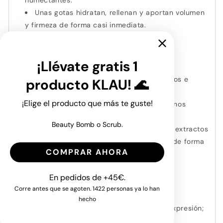
humectantes.
Unas gotas hidratan, rellenan y aportan volumen
y firmeza de forma casi inmediata.
NIGHT SERUM
¡Llévate gratis 1
Regenera la piel mientras duermes con
poderosos antioxidantes, y activos nutritivos e
producto KLAU! 🌊
hidratantes.
¡Elige el producto que más te guste!
Despierta con la piel hidratada, con menos
signos de envejecimiento y sin fatiga.
Beauty Bomb o Scrub.
Contiene
Alguronik Complex
: mezcla de extractos
de algas que rellenan las líneas y arrugas de forma
COMPRAR AHORA
natural.
DAY CREAM
En pedidos de +45€.
Corre antes que se agoten. 1422 personas ya lo han
SPF30 de amplio espectro.
hecho
Reduce manchas, arrugas y líneas de expresión;
rejuvenece la piel.