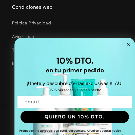
Condiciones web
Política Privacidad
Aviso Legal
Términos y Condiciones
10% DTO.
Información de Contacto
en tu primer pedido
¡Únete y descubre ofertas exclusivas KLAU!
8575 personas ya lo han hecho
Facebook
Instagram
TikTok
Twitter
QUIERO UN 10% DTO.
País/región
Idioma
España | EUR €
ES
Promoción no aplicable con otros descuentos. Al unirte aceptas recibir