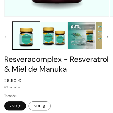
Abrir
Ab
elemento
e
multimedia
mu
1
2
en
e
una
u
ventana
v
modal
m
Resveracomplex - Resveratrol
& Miel de Manuka
Precio
26,50 €
habitual
IVA incluido
Tamaño
250 g
500 g