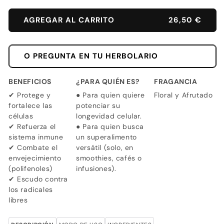
AGREGAR AL CARRITO
26,50 €
O PREGUNTA EN TU HERBOLARIO
BENEFICIOS
¿PARA QUIÉN ES?
FRAGANCIA
✔ Protege y
● Para quien quiere
Floral y Afrutado
fortalece las
potenciar su
células
longevidad celular.
✔ Refuerza el
● Para quien busca
sistema inmune
un superalimento
✔ Combate el
versátil (solo, en
envejecimiento
smoothies, cafés o
(polifenoles)
infusiones).
✔ Escudo contra
los radicales
libres