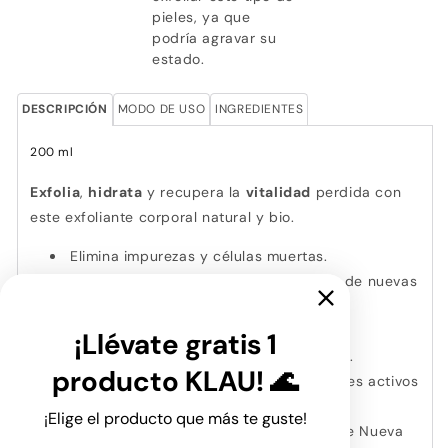
pieles, ya que
podría agravar su
estado.
DESCRIPCIÓN
MODO DE USO
INGREDIENTES
200 ml
Exfolia
,
hidrata
y recupera la
vitalidad
perdida con
este exfoliante corporal natural y bio.
Elimina impurezas y células muertas.
Estimula la regeneración y producción de nuevas
células.
Nutre y revitaliza dejando la piel suave,
¡Llévate gratis 1
renovada, sin asperezas ni imperfecciones.
producto KLAU! 🌊
Ayuda a que los nutrientes e ingredientes activos
penetren hasta las capas más profundas.
¡Elige el producto que más te guste!
Elaborado con arena volcánica negra de Nueva