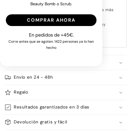
Zelanda, rica en minerales.
Beauty Bomb o Scrub.
Ideal para todo tipo de pieles, desde las más
finas hasta las más fuertes, ya que las
COMPRAR AHORA
micropartículas de arena volcánica son muy
delicadas y suaves.
En pedidos de +45€.
Apto para cuerpo y rostro.
Corre antes que se agoten. 1422 personas ya lo han
hecho
Apto para todo tipo de pieles
Envío en 24 - 48h
Regalo
Resultados garantizados en 3 días
Devolución gratis y fácil