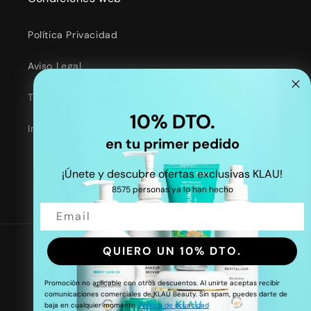
Política Privacidad
Aviso Legal
Términos y Condiciones
10% DTO.
Información de Contacto
en tu primer pedido
¡Únete y descubre ofertas exclusivas KLAU!
8575 personas ya lo han hecho
Facebook
Instagram
TikTok
Twitter
QUIERO UN 10% DTO.
País/región
Idioma
España | EUR €
ES
Promoción no aplicable con otros descuentos. Al unirte aceptas recibir
comunicaciones comerciales de KLAU Beauty. Sin spam, puedes darte de
baja en cualquier momento
.
Política de privacidad
Puntos KLAU VIP