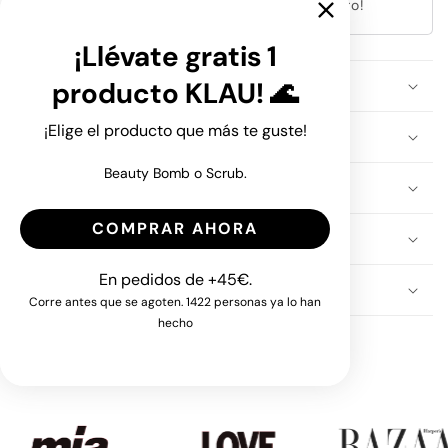
enviaremos lo que necesita. ¡Un acierto seguro!
¡Llévate gratis 1
producto KLAU! 🌊
Apto para todo tipo de pieles
¡Elige el producto que más te guste!
Envío en 24 - 48h
Beauty Bomb o Scrub.
Regalo
COMPRAR AHORA
Resultados garantizados en 3 días
En pedidos de +45€.
Devolución gratis y fácil
Corre antes que se agoten. 1422 personas ya lo han
hecho
HABLAN DE NOSOTROS EN