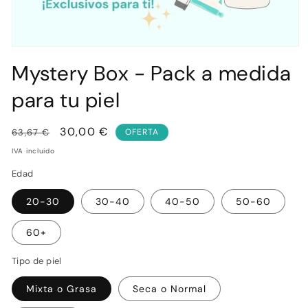
Abrir
elemento
Mystery Box - Pack a medida
multimedia
1
en
para tu piel
una
ventana
modal
Precio
Precio
30,00 €
63,67 €
OFERTA
habitual
de
IVA incluido
oferta
Edad
20-30
30-40
40-50
50-60
60+
Tipo de piel
Mixta o Grasa
Seca o Normal