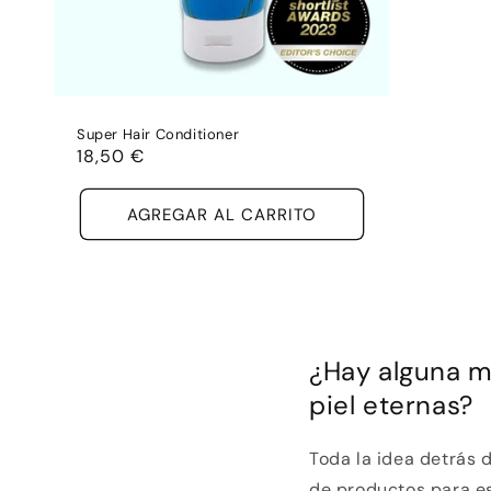
Super Hair Conditioner
Precio
18,50 €
habitual
AGREGAR AL CARRITO
¿Hay alguna m
piel eternas?
Toda la idea detrás
de productos para es