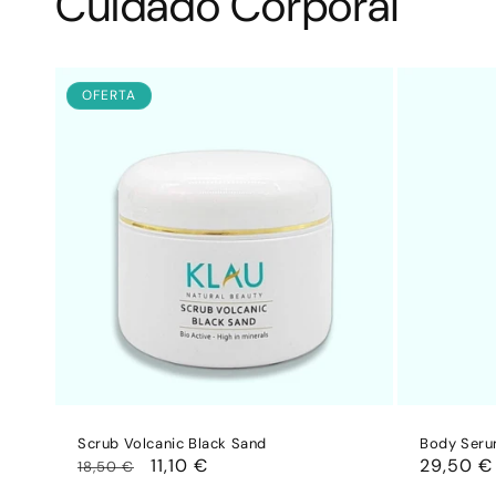
Cuidado Corporal
OFERTA
Scrub Volcanic Black Sand
Body Ser
Precio
Precio
11,10 €
Precio
29,50 €
18,50 €
habitual
de
habitual