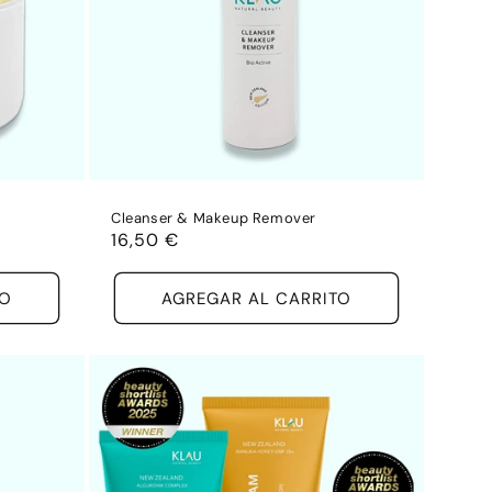
Cleanser & Makeup Remover
Precio
16,50 €
habitual
TO
AGREGAR AL CARRITO