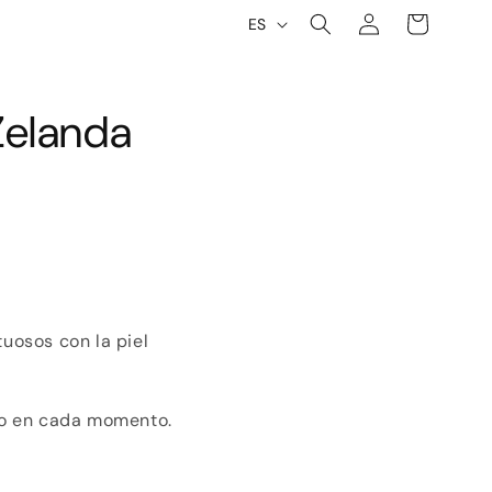
Iniciar
I
Carrito
ES
sesión
d
i
Zelanda
o
m
a
uosos con la piel
lo en cada momento.