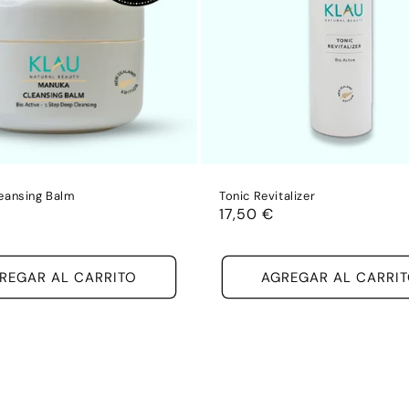
eansing Balm
Tonic Revitalizer
Precio
17,50 €
habitual
REGAR AL CARRITO
AGREGAR AL CARRI