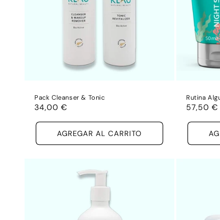
Pack Cleanser & Tonic
Rutina Alg
Precio
34,00 €
Precio
57,50 €
habitual
habitual
AGREGAR AL CARRITO
AG