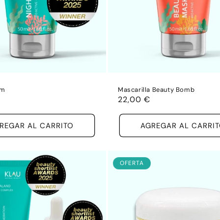
um
Mascarilla Beauty Bomb
Precio
22,00 €
habitual
REGAR AL CARRITO
AGREGAR AL CARRI
OFERTA