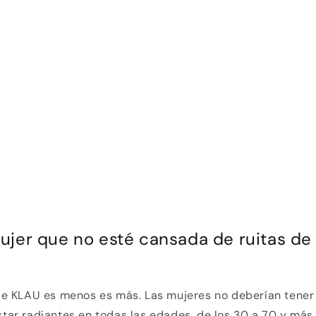
ujer que no esté cansada de ruitas de
 de KLAU es menos es más. Las mujeres no deberían tene
tar radiantes en todas las edades, de los 30 a 70 y más.