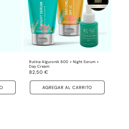
Rutina Alguronik 800 + Night Serum +
Day Cream
Precio
82,50 €
habitual
TO
AGREGAR AL CARRITO