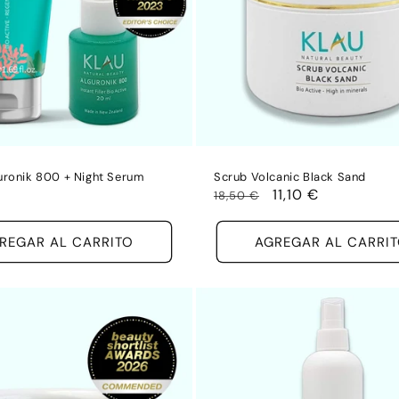
uronik 800 + Night Serum
Scrub Volcanic Black Sand
Precio
Precio
11,10 €
18,50 €
habitual
de
oferta
REGAR AL CARRITO
AGREGAR AL CARRI