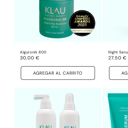
Alguronik 800
Night Ser
Precio
30,00 €
Precio
27,50 €
habitual
habitual
AGREGAR AL CARRITO
AG