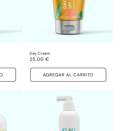
Day Cream
Precio
25,00 €
habitual
TO
AGREGAR AL CARRITO