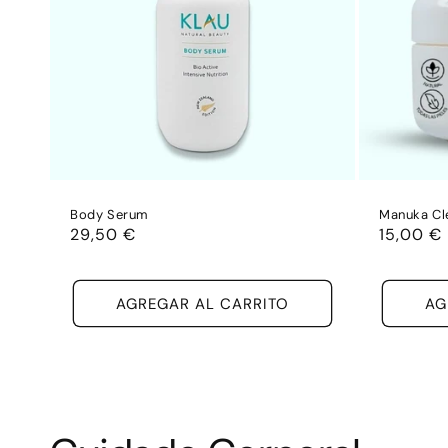
Body Serum
Manuka Cl
Precio
29,50 €
Precio
15,00 €
habitual
habitual
AGREGAR AL CARRITO
AG