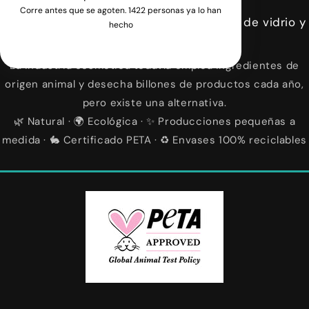
Corre antes que se agoten. 1422 personas ya lo han
La alternativa 100% natural con envases de vidrio y
hecho
plástico reciclado
La industria cosmética todavía emplea ingredientes de
origen animal y desecha billones de productos cada año,
pero existe una alternativa.
🌿 Natural · 🌍 Ecológica · ✨ Producciones pequeñas a
medida · 🐇 Certificado PETA · ♻️ Envases 100% reciclables