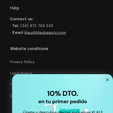
Help
Contact us:
· Tel.
(34) 972 749 343
· Email
klau@klaubeauty.com
Website conditions
Privacy Policy
Legal Notice
Terms of Service
10% DTO.
Contact Information
en tu primer pedido
¡Únete y descubre ofertas exclusivas KLAU!