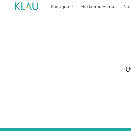
et
passer
Boutique
Meilleures Ventes
Nat
au
contenu
U