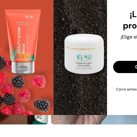
¡L
pro
¡Elige 
Corre antes