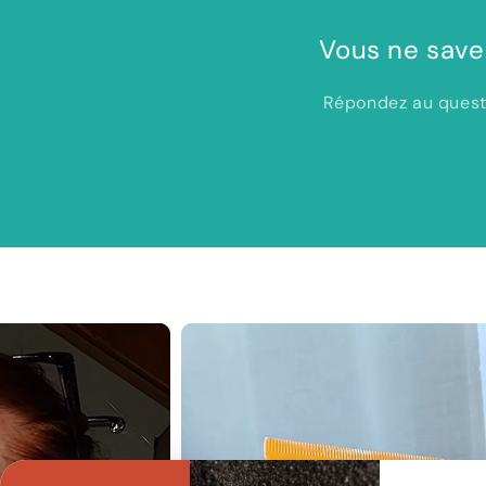
Vous ne save
Répondez au questi