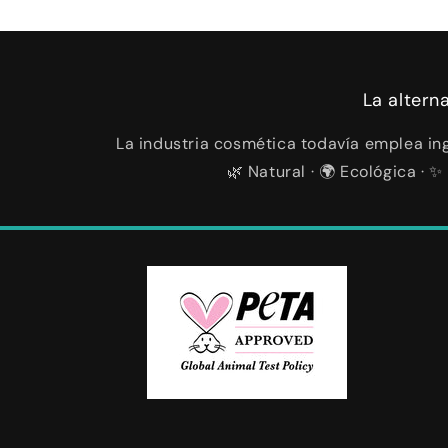
La altern
La industria cosmética todavía emplea ing
🌿 Natural · 🌍 Ecológica ·