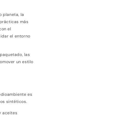
 planeta, la
 prácticas más
con el
idar el entorno
mpaquetado, las
omover un estilo
medioambiente es
os sintéticos.
y aceites