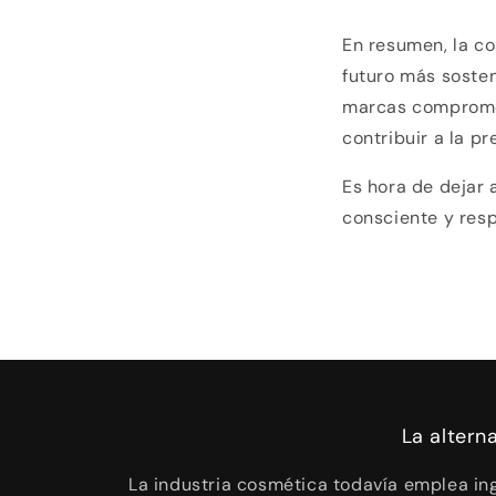
En resumen, la c
futuro más sosten
marcas compromet
contribuir a la p
Es hora de dejar 
consciente y resp
La altern
La industria cosmética todavía emplea ing