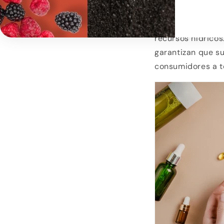
Las marcas están
energías renovabl
recursos hídrico
garantizan que su
consumidores a t