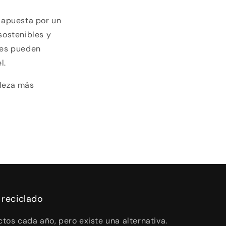
 apuesta por un
sostenibles y
res pueden
l.
lleza más
 reciclado
tos cada año, pero existe una alternativa.