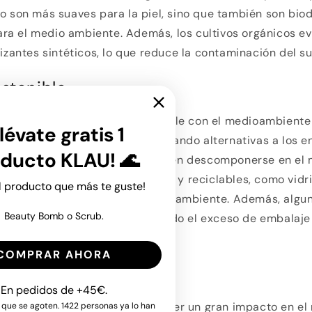
lo son más suaves para la piel, sino que también son bi
a el medio ambiente. Además, los cultivos orgánicos ev
lizantes sintéticos, lo que reduce la contaminación del su
stenible
ortante de la cosmética amigable con el medioambiente 
lévate gratis 1
enible. Las marcas están buscando alternativas a los e
ducto KLAU! 🌊
onales, que pueden tardar siglos en descomponerse en el
n por materiales biodegradables y reciclables, como vidri
el producto que más te guste!
pacto mucho menor en el medio ambiente. Además, algu
Beauty Bomb o Scrub.
maño de sus envases o eliminando el exceso de embalaje 
COMPRAR AHORA
 Responsable
En pedidos de +45€.
 cosméticos también puede tener un gran impacto en el
 que se agoten. 1422 personas ya lo han