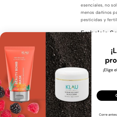
esenciales, no so
menos dañinos par
pesticidas y ferti
Embalaje So
Otro aspecto imp
¡L
empaquetado sost
pro
plástico tradici
En su lugar, opta
¡Elige 
que tienen un im
reduciendo el ta
desperdicio.
Producción
La producción de
Corre antes