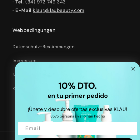
· Tel.
(34) 972 749 343
· E-Mail
klau@klaubeauty.com
Webbedingungen
Datenschutz-Bestimmungen
Impressum
Nutzungsbedingungen
10% DTO.
Kontaktinformationen
en tu primer pedido
¡Únete y descubre ofertas exclusivas KLAU!
8575 personas ya lo han hecho
Facebook
Instagram
TikTok
Twitter