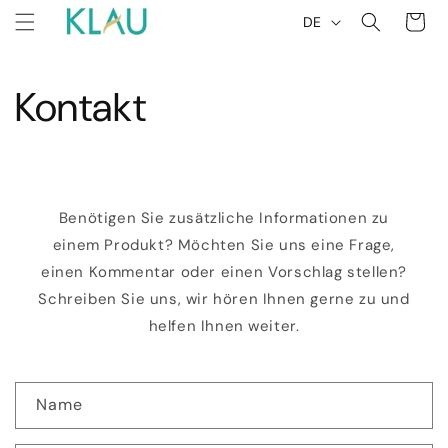
Direkt
S
Warenkor
zum
DE
p
Inhalt
r
a
Kontakt
c
h
e
Benötigen Sie zusätzliche Informationen zu
einem Produkt? Möchten Sie uns eine Frage,
einen Kommentar oder einen Vorschlag stellen?
Schreiben Sie uns, wir hören Ihnen gerne zu und
helfen Ihnen weiter.
K
Name
o
n