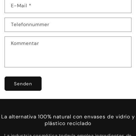
E-Mail
*
t
a
k
Telefonnummer
t
f
Kommentar
o
r
m
u
l
Senden
a
r
La alternativa 100% natural con envases de vidrio y
plástico reciclado
La industria cosmética todavía emplea ingredientes de