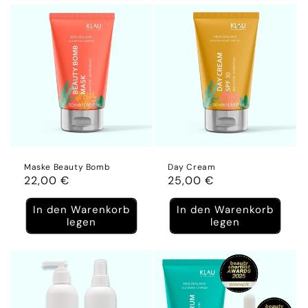
Maske Beauty Bomb
Day Cream
Normaler
22,00 €
Normaler
25,00 €
Preis
Preis
In den Warenkorb
In den Warenkorb
legen
legen