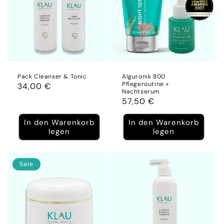
Pack Cleanser & Tonic
Alguronik 800
Pflegeroutine +
Normaler
34,00 €
Nachtserum
Preis
Normaler
57,50 €
Preis
In den Warenkorb
In den Warenkorb
legen
legen
Sale