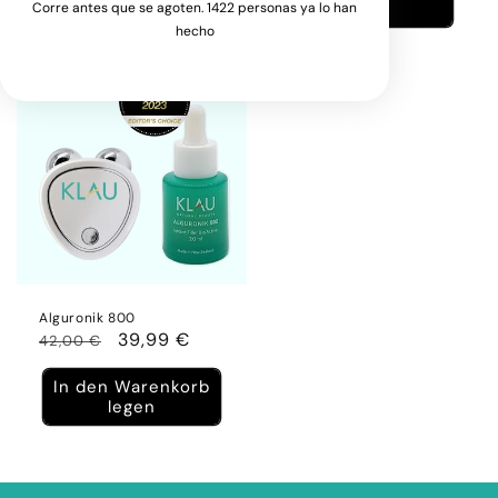
legen
legen
Corre antes que se agoten. 1422 personas ya lo han
hecho
Sale
Alguronik 800
Normaler
Verkaufspreis
39,99 €
42,00 €
Preis
In den Warenkorb
legen