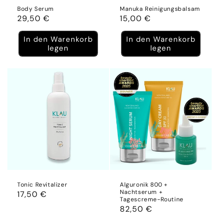
Body Serum
Manuka Reinigungsbalsam
Normaler
29,50 €
Normaler
15,00 €
Preis
Preis
In den Warenkorb
In den Warenkorb
legen
legen
Tonic Revitalizer
Alguronik 800 +
Nachtserum +
Normaler
17,50 €
Tagescreme-Routine
Preis
Normaler
82,50 €