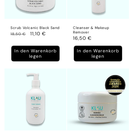
Scrub Volcanic Black Sand
Cleanser & Makeup
Remover
Normaler
Verkaufspreis
11,10 €
18,50 €
Normaler
16,50 €
Preis
Preis
In den Warenkorb
In den Warenkorb
legen
legen