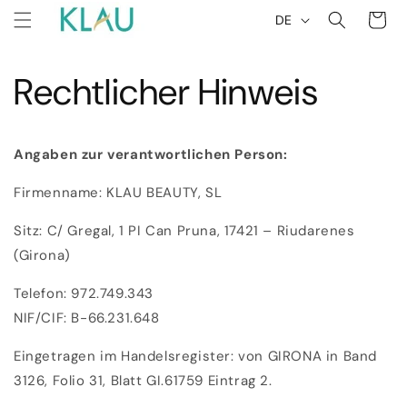
Direkt
S
Warenkor
zum
DE
p
Inhalt
r
Rechtlicher Hinweis
a
c
h
e
Angaben zur verantwortlichen Person:
Firmenname: KLAU BEAUTY, SL
Sitz: C/ Gregal, 1 PI Can Pruna, 17421 – Riudarenes
(Girona)
Telefon: 972.749.343
NIF/CIF: B-66.231.648
Eingetragen im Handelsregister: von GIRONA in Band
3126, Folio 31, Blatt GI.61759 Eintrag 2.