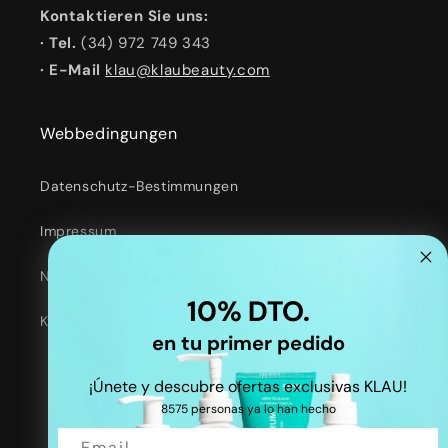
Kontaktieren Sie uns:
· Tel.
(34) 972 749 343
· E-Mail
klau@klaubeauty.com
Webbedingungen
Datenschutz-Bestimmungen
Impressum
Nutzungsbedingungen
10% DTO.
Kontaktinformationen
en tu primer pedido
¡Únete y descubre ofertas exclusivas KLAU!
8575 personas ya lo han hecho
Facebook
Instagram
TikTok
Twitter