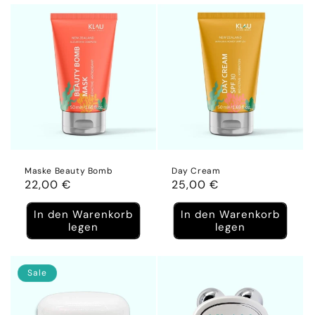
Maske Beauty Bomb
Day Cream
Normaler
22,00 €
Normaler
25,00 €
Preis
Preis
In den Warenkorb
In den Warenkorb
legen
legen
Sale