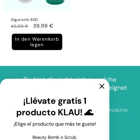
Alguronik 800
Normaler
Verkaufspreis
39,99 €
42,00 €
Preis
In den Warenkorb
legen
Du bist dir nicht sicher, welche
Produkte am besten für dich geeignet
sind? 🤨
¡Llévate gratis 1
producto KLAU! 🌊
Mach den Test und finde die perfekten Produkte
für deine Hautpflege. 💖
¡Elige el producto que más te guste!
MACHEN SIE DEN TEST
Beauty Bomb o Scrub.