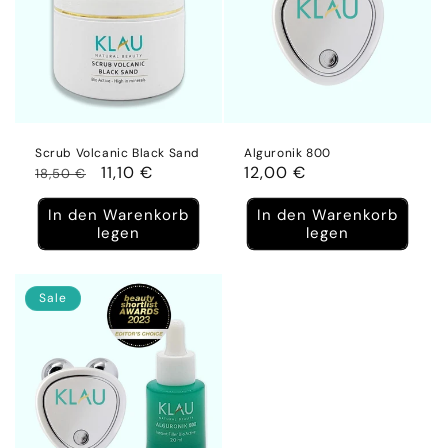
Scrub Volcanic Black Sand
Alguronik 800
Normaler
Verkaufspreis
11,10 €
Normaler
12,00 €
18,50 €
Preis
Preis
In den Warenkorb
In den Warenkorb
legen
legen
Sale