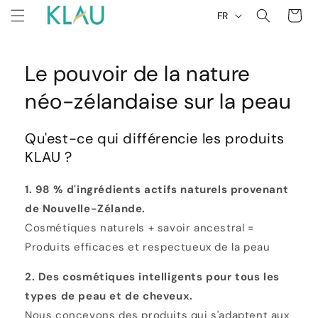
et
L
Panier
passer
FR
a
au
contenu
n
g
Le pouvoir de la nature
u
néo-zélandaise sur la peau
e
Qu'est-ce qui différencie les produits
KLAU ?
1. 98 % d'ingrédients actifs naturels provenant
de Nouvelle-Zélande.
Cosmétiques naturels + savoir ancestral =
Produits efficaces et respectueux de la peau
2. Des cosmétiques intelligents pour tous les
types de peau et de cheveux.
Nous concevons des produits qui s'adaptent aux