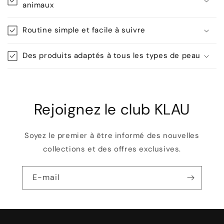
n
animaux
t
e
Routine simple et facile à suivre
n
u
Des produits adaptés à tous les types de peau
r
é
d
Rejoignez le club KLAU
u
c
t
Soyez le premier à être informé des nouvelles
i
collections et des offres exclusives.
b
l
E-mail
e