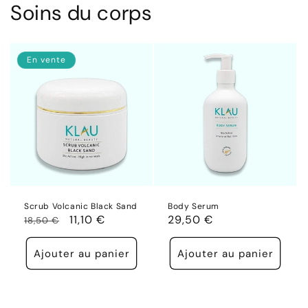
Soins du corps
En vente
Scrub Volcanic Black Sand
Body Serum
Prix
Prix
11,10 €
Prix
29,50 €
18,50 €
habituel
promotionnel
habituel
Ajouter au panier
Ajouter au panier