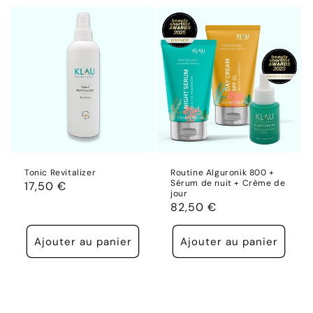
Tonic Revitalizer
Routine Alguronik 800 +
Sérum de nuit + Crème de
Prix
17,50 €
jour
habituel
Prix
82,50 €
habituel
Ajouter au panier
Ajouter au panier