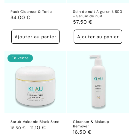
Pack Cleanser & Tonic
Soin de nuit Alguronik 800
+ Sérum de nuit
Prix
34,00 €
Prix
57,50 €
habituel
habituel
Ajouter au panier
Ajouter au panier
En vente
Scrub Volcanic Black Sand
Cleanser & Makeup
Remover
Prix
Prix
11,10 €
18,50 €
Prix
16,50 €