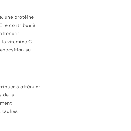
e, une protéine
 Elle contribue à
 atténuer
, la vitamine C
'exposition au
ribuer à atténuer
s de la
igment
s taches