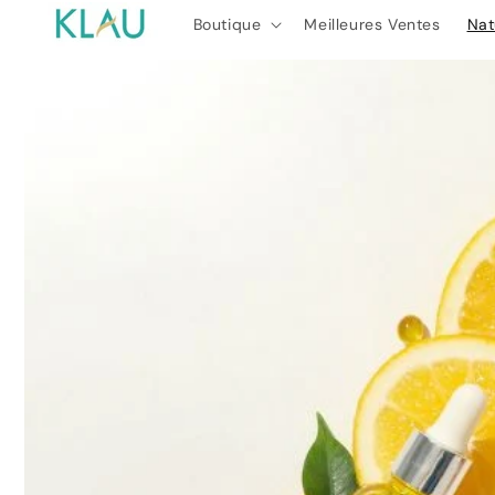
et
passer
Boutique
Meilleures Ventes
Nat
au
contenu