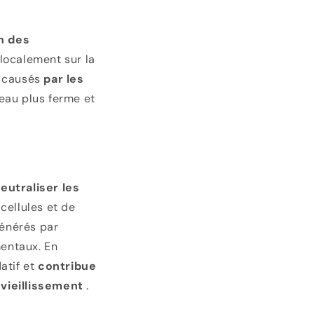
un des
localement sur la
 causés
par les
eau plus ferme et
eutraliser les
cellules et de
générés par
mentaux. En
atif et
contribue
e
vieillissement
.