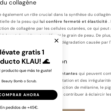
 du collagène
e également un rôle crucial dans la synthèse du collagèn
tielle de la peau qui
lui confère fermeté et élasticité
.
ction de collagène par les cellules cutanées, ce qui peut
idules et des rides et améliorer le grain de peau. De plus
éger le collagène existant de la dégradation causée par l
s facteurs environnementaux.
lévate gratis 1
ducto KLAU! 🌊
ment de la pigmentation
el producto que más te guste!
ossède
des propriétés dépigmentantes
qui peuvent cont
aches brunes, de l'hyperpigmentation et des irrégularité
Beauty Bomb o Scrub.
née. Elle aide à inhiber la production de mélanine, le p
 couleur de la peau, ce qui peut contribuer à éclaircir le
COMPRAR AHORA
évenir l'apparition de nouvelles.
En pedidos de +45€.