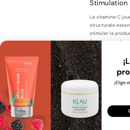
Stimulation
La vitamine C jou
structurale essen
stimuler la produ
l'apparence des r
peut aider à prot
soleil et d'autre
¡L
pro
Éclaircisse
¡Elige 
La vitamine C p
l'apparence des t
pigmentation cuta
responsable de la
existantes et à pr