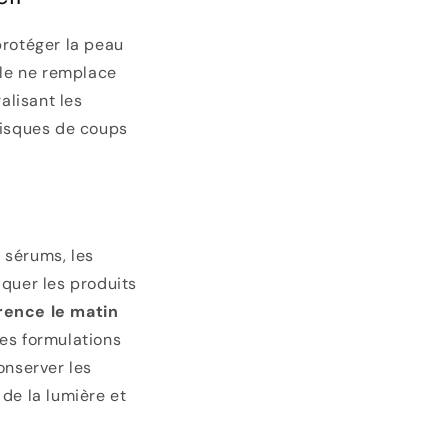
protéger la peau
lle ne remplace
alisant les
 risques de coups
 sérums, les
iquer les produits
rence le matin
les formulations
onserver les
de la lumière et